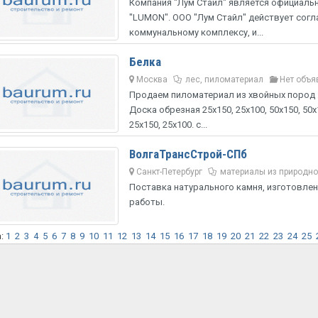
Компания "Лум Стайл" является официал
"LUMON". ООО "Лум Стайл" действует согл
коммунальному комплексу, и...
Белка
Москва
лес, пиломатериал
Нет объя
Продаем пиломатериал из хвойных пород : б
Доска обрезная 25х150, 25х100, 50х150, 50х
25х150, 25х100. с...
ВолгаТрансСтрой-СПб
Санкт-Петербург
материалы из природно
Поставка натурального камня, изготовле
работы.
а:
1
2
3
4
5
6
7
8
9
10
11
12
13
14
15
16
17
18
19
20
21
22
23
24
25