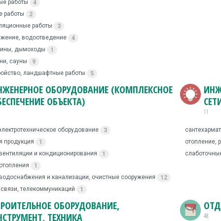
ые работы
4
 работы
2
ляционные работы
3
жение, водоотведение
4
мины, дымоходы
1
ни, сауны
9
ройство, ландшафтные работы
5
НЖЕНЕРНОЕ ОБОРУДОВАНИЕ (КОМПЛЕКСНОЕ
ИНЖ
БЕСПЕЧЕНИЕ ОБЪЕКТА)
СЕТ
11
электротехническое оборудование
сантехармат
3
я продукция
отопление, 
1
вентиляции и кондиционирования
слаботочные
1
отопления
1
водоснабжения и канализации, очистные сооружения
12
 связи, телекоммуникаций
1
ТРОИТЕЛЬНОЕ ОБОРУДОВАНИЕ,
ОТД
НСТРУМЕНТ, ТЕХНИКА
48