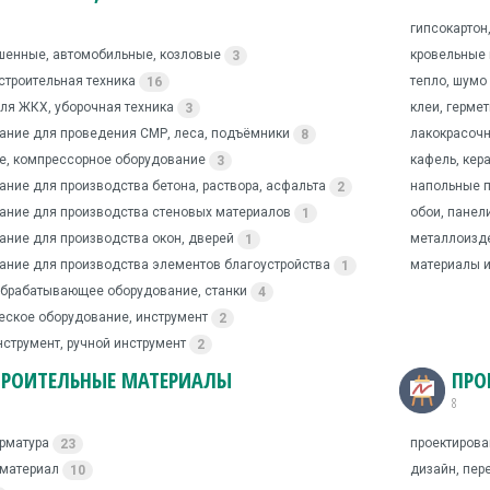
гипсокартон
шенные, автомобильные, козловые
кровельные
3
строительная техника
тепло, шумо
16
для ЖКХ, уборочная техника
клеи, герме
3
ание для проведения СМР, леса, подъёмники
лакокрасоч
8
е, компрессорное оборудование
кафель, кер
3
ание для производства бетона, раствора, асфальта
напольные п
2
ание для производства стеновых материалов
обои, панел
1
ание для производства окон, дверей
металлоизде
1
ание для производства элементов благоустройства
материалы и
1
брабатывающее оборудование, станки
4
еское оборудование, инструмент
2
нструмент, ручной инструмент
2
ТРОИТЕЛЬНЫЕ МАТЕРИАЛЫ
ПРО
8
арматура
проектиров
23
оматериал
дизайн, пер
10