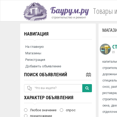
Товары и
МАГАЗ
НАВИГАЦИЯ
С
На главную
89
Магазины
Регистрация
капитальн
Добавить объявление
строител
ПОИСК ОБЪЯВЛЕНИЙ
дорожные
специаль
снос, ра
реставра
ХАРАКТЕР ОБЪЯВЛЕНИЯ
строител
окна, две
Любое значение
спрос
отделочн
предложение