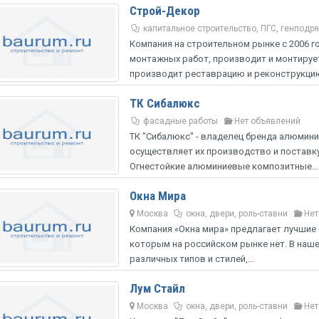
Строй-Декор
капитальное строительство, ПГС, генподр
Компания на строительном рынке с 2006 г
монтажных работ, производит и монтируе
производит реставрацию и реконструкцию
ТК Сибалюкс
фасадные работы
Нет объявлений
ТК "Сибалюкс" - владелец бренда алюмини
осуществляет их производство и поставк
Огнестойкие алюминиевые композитные...
Oкна Мира
Москва
окна, двери, роль-ставни
Нет
Компания «Окна мира» предлагает лучшие е
которым на российском рынке нет. В наш
различных типов и стилей,...
Лум Стайл
Москва
окна, двери, роль-ставни
Нет