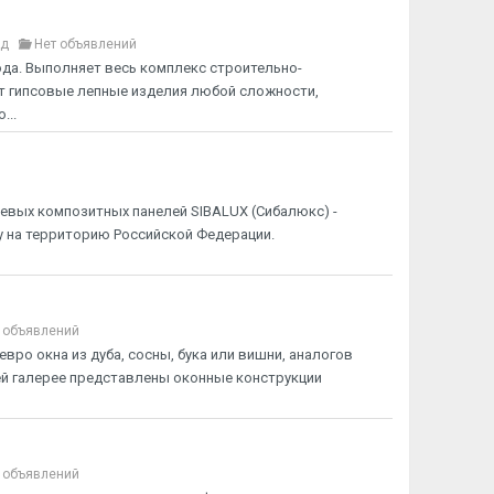
яд
Нет объявлений
ода. Выполняет весь комплекс строительно-
т гипсовые лепные изделия любой сложности,
...
евых композитных панелей SIBALUX (Сибалюкс) -
у на территорию Российской Федерации.
 объявлений
вро окна из дуба, сосны, бука или вишни, аналогов
ей галерее представлены оконные конструкции
 объявлений