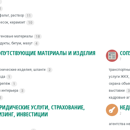
2
фальт, раствор
11
есок, керамзит
10
стеновые материалы
18
укты, битум, мазут
4
ОПУТСТВУЮЩИЕ МАТЕРИАЛЫ И ИЗДЕЛИЯ
СОП
7
хнические изделия, шланги
транспортны
2
жда
услуги ЖКХ
1
крепёж
охрана объе
1
 интерьера
выставки
3
3
кадровые аг
2
РИДИЧЕСКИЕ УСЛУГИ, СТРАХОВАНИЕ,
НЕД
ИЗИНГ, ИНВЕСТИЦИИ
2
агентства 