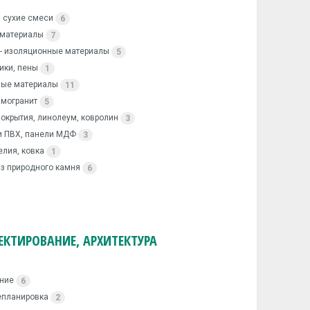
, сухие смеси
6
 материалы
7
 - изоляционные материалы
5
тики, пены
1
ные материалы
11
амогранит
5
окрытия, линолеум, ковролин
3
и ПВХ, панели МДФ
3
лия, ковка
1
з природного камня
6
ЕКТИРОВАНИЕ, АРХИТЕКТУРА
ание
6
епланировка
2