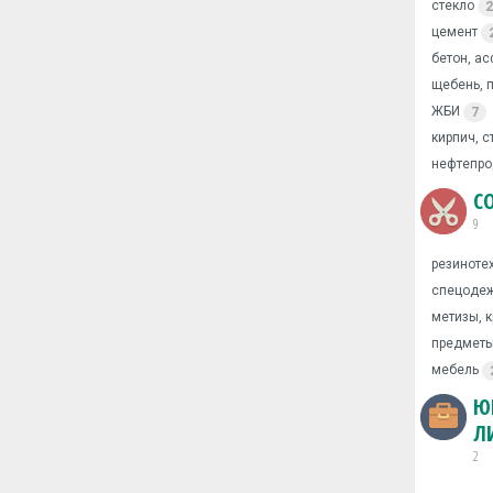
стекло
2
цемент
бетон, ас
щебень, п
ЖБИ
7
кирпич, 
нефтепрод
С
9
резиноте
спецоде
метизы, 
предметы
мебель
Ю
Л
2