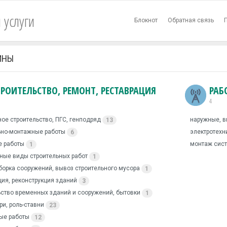
 услуги
Блокнот
Обратная связь
ИНЫ
ТРОИТЕЛЬСТВО, РЕМОНТ, РЕСТАВРАЦИЯ
РАБ
4
ое строительство, ПГС, генподряд
наружные, в
13
ьно-монтажные работы
электротехн
6
 работы
монтаж сист
1
ные виды строительных работ
1
зборка сооружений, вывоз строительного мусора
1
ция, реконструкция зданий
3
ьство временных зданий и сооружений, бытовки
1
ри, роль-ставни
23
ые работы
12