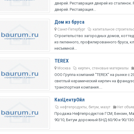
дверей. Реставрация дверей из сталинок
дверей. Реставрация...
Дом из бруса
Санкт-Петербург
капитальное строительс
Строительство загородных домов, коттед
из пиленного, профилированного бруса, к
несъемной...
TEREX
Москва
кирпич, стеновые материалы
ООО Группа компаний "TEREX" на рынке с 
светлый керамический кирпич на французс
транспортная компания....
КазЦентрОйл
нефтепродукты, битум, мазут
Нет объя
Продажа Нефтепродуктов ГСМ, Бензин, Ма
90/10, Битум дорожный БНД 60/90 и 90/130