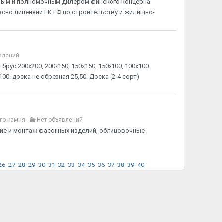
ьным и полномочным дилером финского концерна
асно лицензии ГК РФ по строительству и жилищно-
влений
рус 200х200, 200х150, 150х150, 150х100, 100х100.
100. доска не обрезная 25,50. Доска (2-4 сорт)
го камня
Нет объявлений
ние и монтаж фасонных изделий, облицовочные
26
27
28
29
30
31
32
33
34
35
36
37
38
39
40