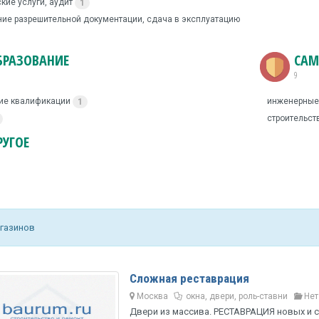
кие услуги, аудит
1
ие разрешительной документации, сдача в эксплуатацию
БРАЗОВАНИЕ
САМ
9
ие квалификации
инженерные
1
строительст
РУГОЕ
агазинов
Сложная реставрация
Москва
окна, двери, роль-ставни
Нет
Двери из массива. РЕСТАВРАЦИЯ новых и с