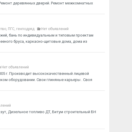
. Ремонт деревянных дверей. Ремонт межкомнатных
тво, ПГС, генподряд
Нет объявлений
жей, бань по индивидуальным и типовым проектам
лееного бруса, каркасно-щитовые дома, дома из
Нет объявлений
2005 г. Производит высококачественный лицевой
ком оборудовании. Свои глиняные карьеры . Своя
влений
зут, Дизельное топливо ДТ, Битум строительный БН
.