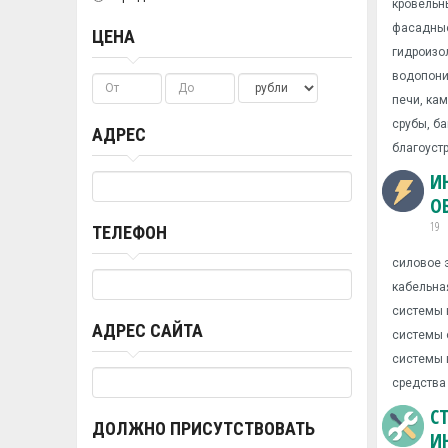
кровельн
фасадные
ЦЕНА
гидроизо
водопони
печи, ка
срубы, ба
АДРЕС
благоуст
И
О
19
ТЕЛЕФОН
силовое 
кабельна
системы 
АДРЕС САЙТА
системы 
системы 
средства
С
ДОЛЖНО ПРИСУТСТВОВАТЬ
И