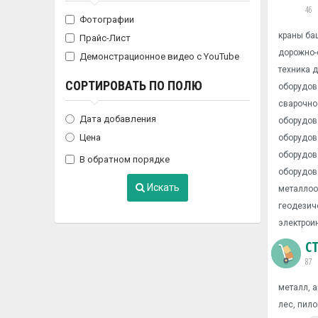
46
Фотографии
краны ба
Прайс-Лист
дорожно-
Демонстрационное видео с YouTube
техника 
СОРТИРОВАТЬ ПО ПОЛЮ
оборудов
сварочно
Дата добавления
оборудов
Цена
оборудов
оборудов
В обратном порядке
оборудов
Искать
металлоо
геодезич
электрои
С
87
металл, 
лес, пил