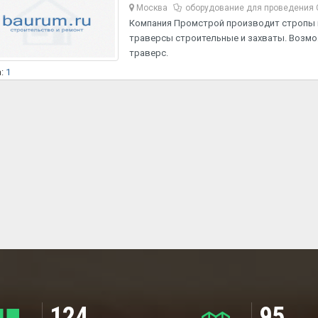
Москва
оборудование для проведения 
Компания Промстрой производит стропы в
траверсы строительные и захваты. Возмо
траверс.
а:
1
124
95