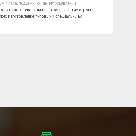
СМР, леса, подъёмники
Нет объявлений
сех видов- текстильные стропы, цепные стропы,
жно изготовление типовых и специальныъх