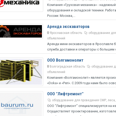
Компания «Грузовая механика» - надежны
оборудования и складской техники. Работ
России: Москва,...
Аренда экскаваторов
Ярославская область
оборудование для
объявлений
Аренда мини-экскаваторов в Ярославле б
служба доставки и операторы с большим 
спецтехника пользуется все большей...
ООО Волгамонолит
Волгоградская область
оборудование д
объявлений
Компания «Волгамонолит» является произ
«Doka» и «Peri». С 2009 года нами было ос
ООО "Лифтремонт"
оборудование для проведения СМР, леса
ООО "Лифтремонт" специализируется на и
Осуществляет проектирование, изготовле