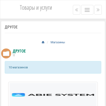
Товары и услуги
Right
Main
Lef
menu
menu
me
bar
bar
ДРУГОЕ
Магазины
ДРУГОЕ
10
10 магазинов