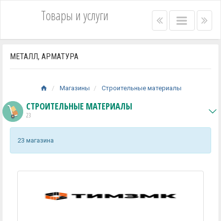
Товары и услуги
Right
Main
Lef
menu
menu
me
bar
bar
МЕТАЛЛ, АРМАТУРА
Магазины
Строительные материалы
СТРОИТЕЛЬНЫЕ МАТЕРИАЛЫ
23
23 магазина