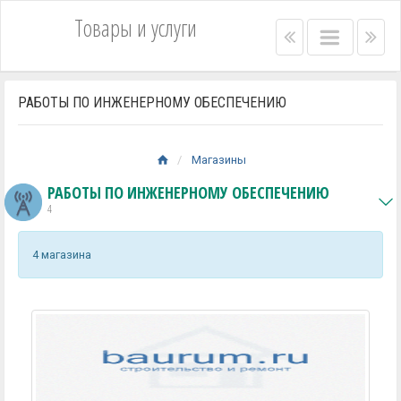
Товары и услуги
Right
Main
Lef
menu
menu
me
bar
bar
РАБОТЫ ПО ИНЖЕНЕРНОМУ ОБЕСПЕЧЕНИЮ
Магазины
РАБОТЫ ПО ИНЖЕНЕРНОМУ ОБЕСПЕЧЕНИЮ
4
4 магазина