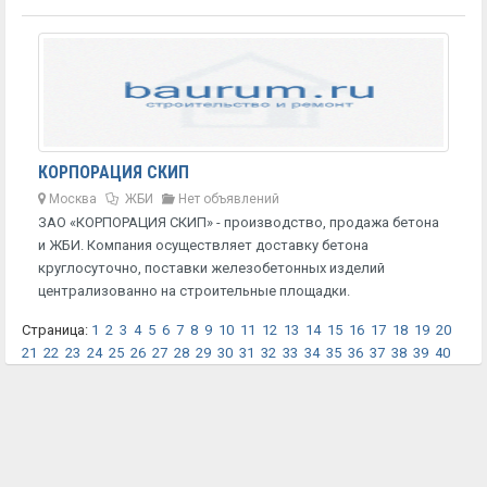
КОРПОРАЦИЯ СКИП
Москва
ЖБИ
Нет объявлений
ЗАО «КОРПОРАЦИЯ СКИП» - производство, продажа бетона
и ЖБИ. Компания осуществляет доставку бетона
круглосуточно, поставки железобетонных изделий
централизованно на строительные площадки.
Страница:
1
2
3
4
5
6
7
8
9
10
11
12
13
14
15
16
17
18
19
20
21
22
23
24
25
26
27
28
29
30
31
32
33
34
35
36
37
38
39
40