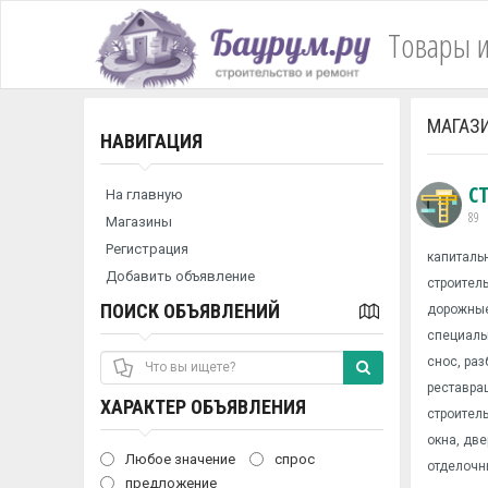
Товары и
МАГАЗ
НАВИГАЦИЯ
С
На главную
89
Магазины
Регистрация
капитальн
Добавить объявление
строител
ПОИСК ОБЪЯВЛЕНИЙ
дорожные
специаль
снос, ра
реставра
ХАРАКТЕР ОБЪЯВЛЕНИЯ
строител
окна, две
Любое значение
спрос
отделочн
предложение