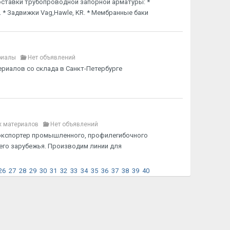
ставки трубопроводной запорной арматуры: *
i. * Задвижки Vag,Hawle, KR. * Мембранные баки
риалы
Нет объявлений
риалов со склада в Санкт-Петербурге
х материалов
Нет объявлений
 экспортер промышленного, профилегибочного
его зарубежья. Производим линии для
26
27
28
29
30
31
32
33
34
35
36
37
38
39
40