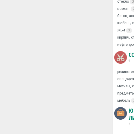
стекло
2
цемент
бетон, ас
щебень, п
ЖБИ
7
кирпич, 
нефтепрод
С
9
резиноте
спецоде
метизы, 
предметы
мебель
Ю
Л
2