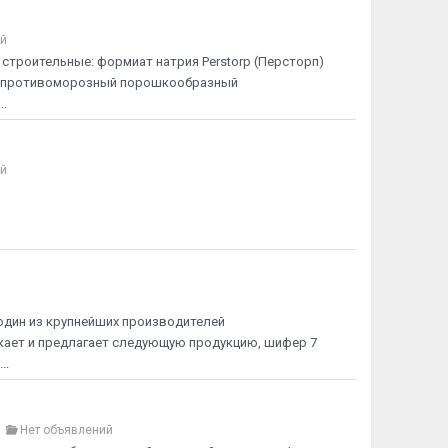
ий
строительные: формиат натрия Perstorp (Персторп)
я, противоморозный порошкообразный
.
ий
один из крупнейших производителей
кает и предлагает следующую продукцию, шифер 7
..
Нет объявлений