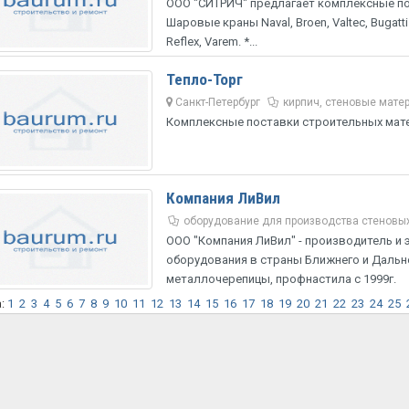
ООО "СИТРИЧ" предлагает комплексные по
Шаровые краны Naval, Broen, Valtec, Bugatt
Reflex, Varem. *...
Тепло-Торг
Санкт-Петербург
кирпич, стеновые мате
Комплексные поставки строительных мате
Компания ЛиВил
оборудование для производства стеновы
ООО "Компания ЛиВил" - производитель и
оборудования в страны Ближнего и Дальн
металлочерепицы, профнастила с 1999г.
а:
1
2
3
4
5
6
7
8
9
10
11
12
13
14
15
16
17
18
19
20
21
22
23
24
25