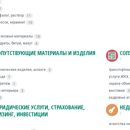
2
фальт, раствор
11
есок, керамзит
10
стеновые материалы
18
укты, битум, мазут
4
ОПУТСТВУЮЩИЕ МАТЕРИАЛЫ И ИЗДЕЛИЯ
СОП
7
хнические изделия, шланги
транспортны
2
жда
услуги ЖКХ
1
крепёж
охрана объе
1
 интерьера
выставки
3
3
кадровые аг
2
РИДИЧЕСКИЕ УСЛУГИ, СТРАХОВАНИЕ,
НЕД
ИЗИНГ, ИНВЕСТИЦИИ
2
агентства 