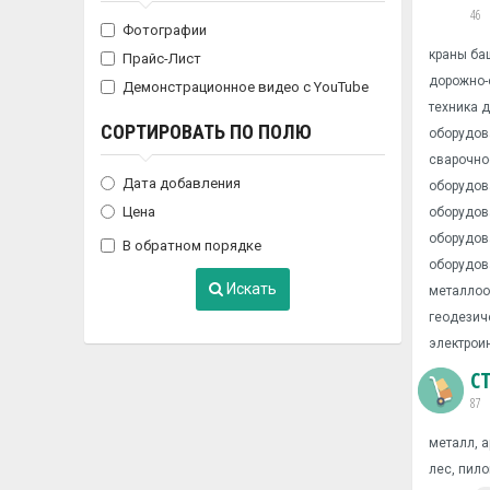
46
Фотографии
краны ба
Прайс-Лист
дорожно-
Демонстрационное видео с YouTube
техника 
СОРТИРОВАТЬ ПО ПОЛЮ
оборудов
сварочно
Дата добавления
оборудов
Цена
оборудов
оборудов
В обратном порядке
оборудов
Искать
металлоо
геодезич
электрои
С
87
металл, 
лес, пил