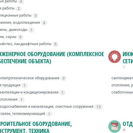
ые работы
4
 работы
2
ляционные работы
3
жение, водоотведение
4
мины, дымоходы
1
ни, сауны
9
ройство, ландшафтные работы
5
НЖЕНЕРНОЕ ОБОРУДОВАНИЕ (КОМПЛЕКСНОЕ
ИНЖ
БЕСПЕЧЕНИЕ ОБЪЕКТА)
СЕТ
11
электротехническое оборудование
сантехармат
3
я продукция
отопление, 
1
вентиляции и кондиционирования
слаботочные
1
отопления
1
водоснабжения и канализации, очистные сооружения
12
 связи, телекоммуникаций
1
ТРОИТЕЛЬНОЕ ОБОРУДОВАНИЕ,
ОТД
НСТРУМЕНТ, ТЕХНИКА
48