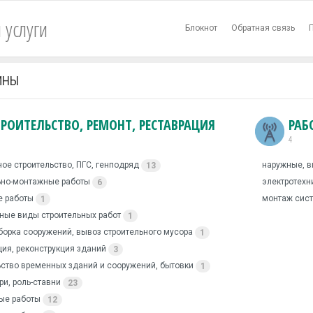
 услуги
Блокнот
Обратная связь
ИНЫ
ТРОИТЕЛЬСТВО, РЕМОНТ, РЕСТАВРАЦИЯ
РАБ
4
ое строительство, ПГС, генподряд
наружные, в
13
ьно-монтажные работы
электротехн
6
 работы
монтаж сист
1
ные виды строительных работ
1
зборка сооружений, вывоз строительного мусора
1
ция, реконструкция зданий
3
ьство временных зданий и сооружений, бытовки
1
ри, роль-ставни
23
ые работы
12