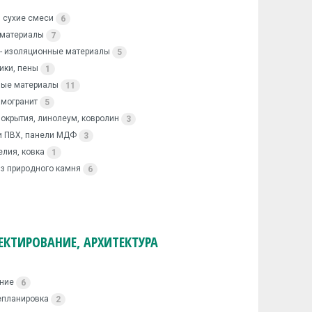
, сухие смеси
6
 материалы
7
 - изоляционные материалы
5
тики, пены
1
ные материалы
11
амогранит
5
окрытия, линолеум, ковролин
3
и ПВХ, панели МДФ
3
лия, ковка
1
з природного камня
6
ЕКТИРОВАНИЕ, АРХИТЕКТУРА
ание
6
епланировка
2