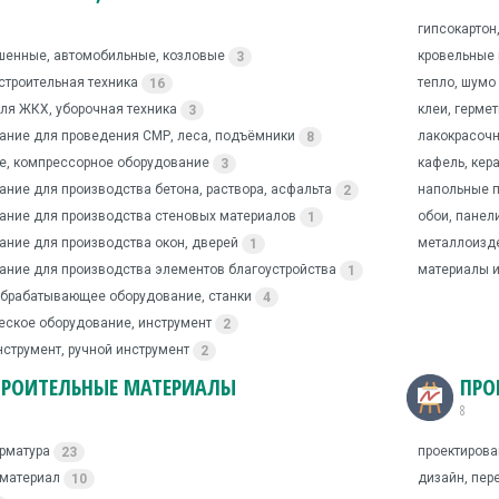
гипсокартон
шенные, автомобильные, козловые
кровельные
3
строительная техника
тепло, шумо
16
для ЖКХ, уборочная техника
клеи, герме
3
ание для проведения СМР, леса, подъёмники
лакокрасоч
8
е, компрессорное оборудование
кафель, кер
3
ание для производства бетона, раствора, асфальта
напольные п
2
ание для производства стеновых материалов
обои, панел
1
ание для производства окон, дверей
металлоизде
1
ание для производства элементов благоустройства
материалы и
1
брабатывающее оборудование, станки
4
еское оборудование, инструмент
2
нструмент, ручной инструмент
2
ТРОИТЕЛЬНЫЕ МАТЕРИАЛЫ
ПРО
8
арматура
проектиров
23
оматериал
дизайн, пер
10