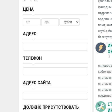
кровельн
фасадные
ЦЕНА
гидроизо
водопони
печи, ка
срубы, ба
АДРЕС
благоуст
И
О
19
ТЕЛЕФОН
силовое 
кабельна
системы 
АДРЕС САЙТА
системы 
системы 
средства
С
ДОЛЖНО ПРИСУТСТВОВАТЬ
И