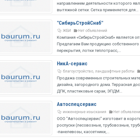
направлением деятельности которого явл
вытяжной сетки. Сетка применяется для...
"СибирьСтройСнаб"
ЖБИ
Нет объявлений
Компания «СибирьСтройСнаб» является о
Предлагаем Вам продукцию собственного
перекрытия, лотки теплотрасс,...
НикА-сервис
благоустройство, ландшафтные работы
Продажа современных строительных мате
дизайна, загородного дома. Террасная дос
ДПК, пластиковые сараи, ЭПДМ...
Автоспецсервис
инженерные изыскания
Нет объявлен
ООО "Автоспецсервис" изготовит в коротк
роспуски (лесовозные, трубовозные, тру
-панелевозы, кассетники,...