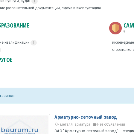
кие услуги, аудит
1
ие разрешительной документации, сдача в эксплуатацию
БРАЗОВАНИЕ
САМ
9
ие квалификации
инженерные
1
строительст
РУГОЕ
агазинов
Арматурно-сеточный завод
металл, арматура
Нет объявлений
ЗАО "Арматурно-сеточный завод" – спец