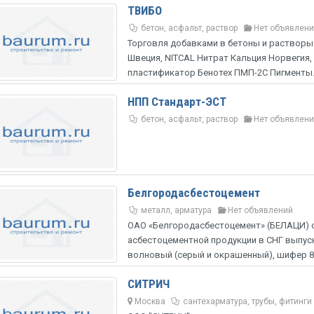
ТВИБО
бетон, асфальт, раствор
Нет объявлен
Торговля добавками в бетоны и растворы 
Швеция, NITCAL Нитрат Кальция Норвеги
пластификатор Бенотех ПМП-2С Пигменты..
НПП Стандарт-ЭСТ
бетон, асфальт, раствор
Нет объявлен
Белгородасбестоцемент
металл, арматура
Нет объявлений
ОАО «Белгородасбестоцемент» (БЕЛАЦИ) 
асбестоцементной продукции в СНГ выпус
волновый (серый и окрашенный), шифер 8.
СИТРИЧ
Москва
сантехарматура, трубы, фитинги