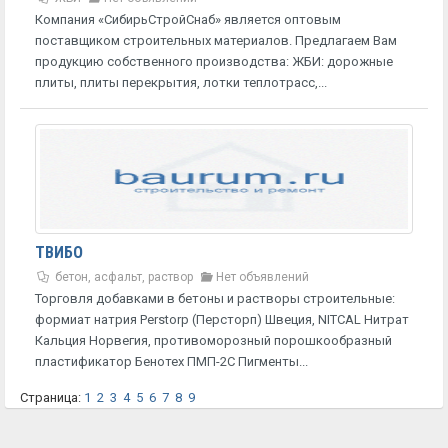
Компания «СибирьСтройСнаб» является оптовым
поставщиком строительных материалов. Предлагаем Вам
продукцию собственного производства: ЖБИ: дорожные
плиты, плиты перекрытия, лотки теплотрасс,...
ТВИБО
бетон, асфальт, раствор
Нет объявлений
Торговля добавками в бетоны и растворы строительные:
формиат натрия Perstorp (Персторп) Швеция, NITCAL Нитрат
Кальция Норвегия, противоморозный порошкообразный
пластификатор Бенотех ПМП-2С Пигменты...
Страница:
1
2
3
4
5
6
7
8
9