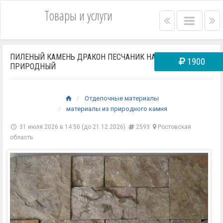
Товары и услуги
Right
Main
Le
menu
menu
m
bar
ba
ПИЛЕНЫЙ КАМЕНЬ ДРАКОН ПЕСЧАНИК НАТУРАЛЬНЫЙ
1900
ПРИРОДНЫЙ
Отделочные материалы
материалы из природного камня
31 июля 2026 в 14:50 (до 21.12.2026)
2593
Ростовская
область