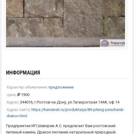
ИНФОРМАЦИЯ
Характер объявления
:
предложение
Цена
:
1900
Адрес
:
344016, г.Ростов-на-Дону, ул.Таганрогская 144А, оф.14
Адрес сайта
:
https://kamensh.ru/produktsiya/89-pilenyj-peschanik-
drakon.html
Предприятие ИП Шеверев А.С. предлагает Вам ростовский
пиленый камень Дракон песчаник натуральный природный.