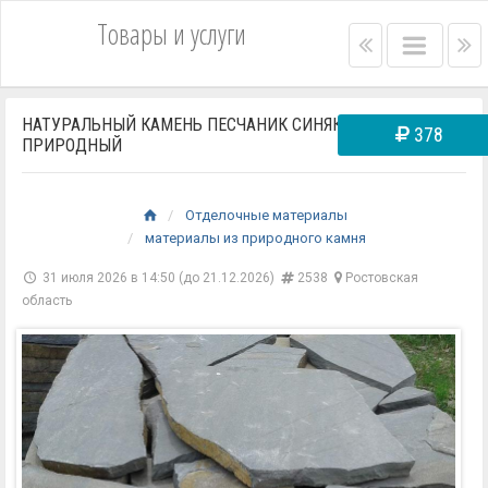
Товары и услуги
Right
Main
Le
menu
menu
m
bar
ba
НАТУРАЛЬНЫЙ КАМЕНЬ ПЕСЧАНИК СИНЯК РВАНЫЙ
378
ПРИРОДНЫЙ
Отделочные материалы
материалы из природного камня
31 июля 2026 в 14:50 (до 21.12.2026)
2538
Ростовская
область