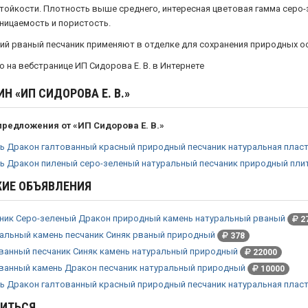
ойкости. Плотность выше среднего, интересная цветовая гамма серо-з
ицаемость и пористость.
ий рваный песчаник применяют в отделке для сохранения природных о
 на вебстранице ИП Сидорова Е. В. в Интернете
ИН «
ИП СИДОРОВА Е. В.
»
предложения от «ИП Сидорова Е. В.»
ь Дракон галтованный красный природный песчаник натуральная плас
ь Дракон пиленый серо-зеленый натуральный песчаник природный пли
ИЕ ОБЪЯВЛЕНИЯ
ник Серо-зеленый Дракон природный камень натуральный рваный
2
альный камень песчаник Синяк рваный природный
378
ванный песчаник Синяк камень натуральный природный
22000
ванный камень Дракон песчаник натуральный природный
10000
ь Дракон галтованный красный природный песчаник натуральная плас
ИТЬСЯ