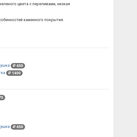
еленого цвета с переливами, низкая
собенностей каменного покрытия.
тушка
650
тка
1400
75
тушка
650