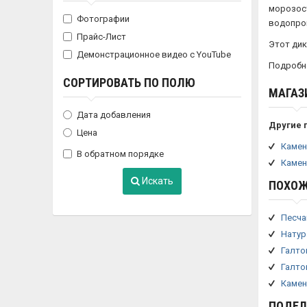
морозост
Фотографии
водопрон
Прайс-Лист
Этот дик
Демонстрационное видео с YouTube
Подробно
СОРТИРОВАТЬ ПО ПОЛЮ
МАГАЗ
Дата добавления
Другие 
Цена
Камен
В обратном порядке
Камен
Искать
ПОХОЖ
Песча
Натур
Галто
Галто
Камен
ПОДЕЛ