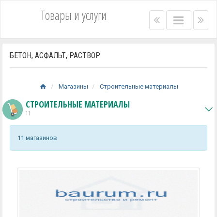
Товары и услуги
Right
Main
Lef
menu
menu
me
bar
bar
БЕТОН, АСФАЛЬТ, РАСТВОР
Магазины
Строительные материалы
СТРОИТЕЛЬНЫЕ МАТЕРИАЛЫ
11
11 магазинов