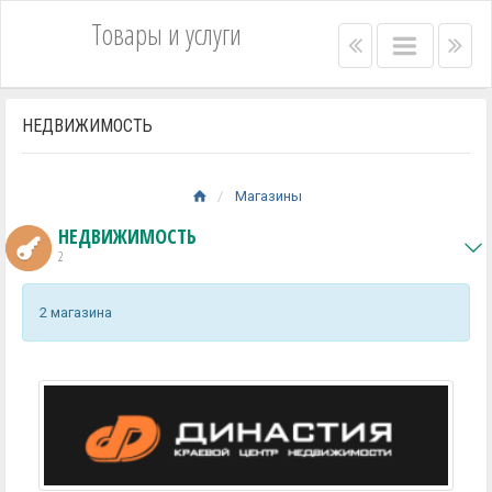
Товары и услуги
Right
Main
Lef
menu
menu
me
bar
bar
НЕДВИЖИМОСТЬ
Магазины
НЕДВИЖИМОСТЬ
2
2 магазина