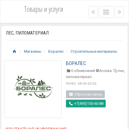
Товары и услуги
Right
Main
Lef
menu
menu
me
bar
bar
ЛЕС, ПИЛОМАТЕРИАЛ
Магазины
Боралес
Строительные материалы
БОРАЛЕС
0 объявлений
Москва
лес,
пиломатериал
ПН-ВС: 08:00-20:00
Обратная связь
+7(495)150-60-88