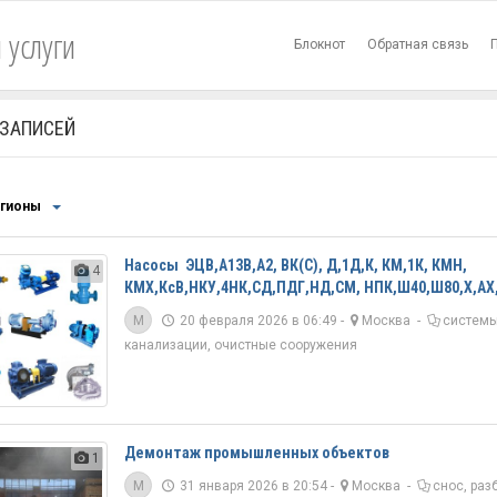
 услуги
Блокнот
Обратная связь
 ЗАПИСЕЙ
егионы
Насосы ЭЦВ,А13В,А2, ВК(С), Д,1Д,К, КМ,1К, КМН,
4
КМХ,КсВ,НКУ,4НК,СД,ПДГ,НД,СМ, НПК,Ш40,Ш80,Х,АХ
M
20 февраля 2026 в 06:49 -
Москва
-
системы
канализации, очистные сооружения
Демонтаж промышленных объектов
1
M
31 января 2026 в 20:54 -
Москва
-
снос, раз