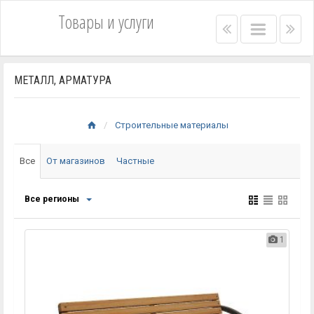
Товары и услуги
Right
Main
Lef
menu
menu
me
bar
bar
МЕТАЛЛ, АРМАТУРА
Строительные материалы
Все
От магазинов
Частные
Все регионы
1