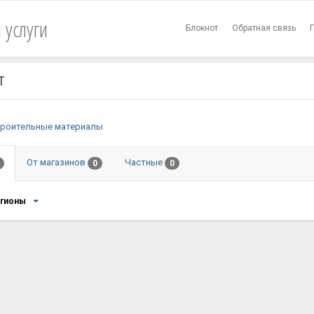
 услуги
Блокнот
Обратная связь
Т
роительные материалы
От магазинов
Частные
0
0
егионы