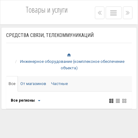
Товары и услуги
Right
Main
Lef
menu
menu
me
bar
bar
СРЕДСТВА СВЯЗИ, ТЕЛЕКОММУНИКАЦИЙ
Инженерное оборудование (комплексное обеспечение
объекта)
Все
От магазинов
Частные
Все регионы