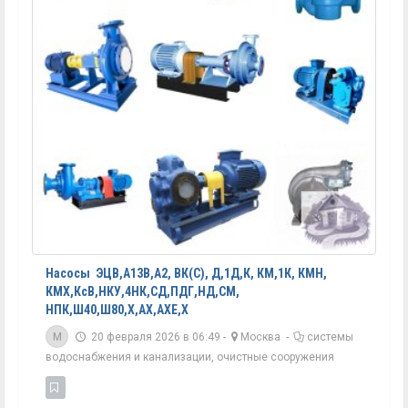
Насосы ЭЦВ,А13В,А2, ВК(С), Д,1Д,К, КМ,1К, КМН,
КМХ,КсВ,НКУ,4НК,СД,ПДГ,НД,СМ,
НПК,Ш40,Ш80,Х,АХ,АХЕ,Х
M
20 февраля 2026 в 06:49 -
Москва
-
системы
водоснабжения и канализации, очистные сооружения