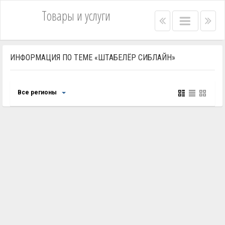
Товары и услуги
Right
Main
Lef
menu
menu
me
bar
bar
ИНФОРМАЦИЯ ПО ТЕМЕ «ШТАБЕЛЁР СИБЛАЙН»
Все регионы