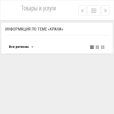
Товары и услуги
Right
Main
Lef
menu
menu
me
bar
bar
ИНФОРМАЦИЯ ПО ТЕМЕ «КРАНА»
Все регионы