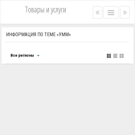
Товары и услуги
Right
Main
Lef
menu
menu
me
bar
bar
ИНФОРМАЦИЯ ПО ТЕМЕ «УММ»
Все регионы