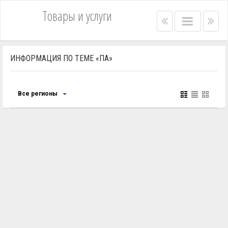
Товары и услуги
Right
Main
Lef
menu
menu
me
bar
bar
ИНФОРМАЦИЯ ПО ТЕМЕ «ПА»
Все регионы