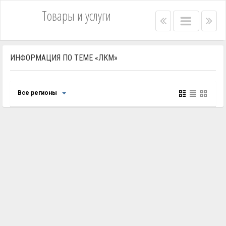
Товары и услуги
Right
Main
Lef
menu
menu
me
bar
bar
ИНФОРМАЦИЯ ПО ТЕМЕ «ЛКМ»
Все регионы