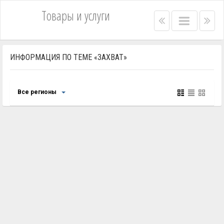
Товары и услуги
Right
Main
Lef
menu
menu
me
bar
bar
ИНФОРМАЦИЯ ПО ТЕМЕ «ЗАХВАТ»
Все регионы