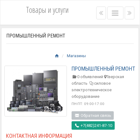
Товары и услуги
Right
Main
Lef
menu
menu
me
bar
bar
ПРОМЫШЛЕННЫЙ РЕМОНТ
Магазины
ПРОМЫШЛЕННЫЙ РЕМОНТ
0 объявлений
Тверская
область
силовое
электротехническое
оборудование
ПН-ПТ: 09:00-17:00
Обратная связь
+7(482)241-87-10
КОНТАКТНАЯ ИНФОРМАЦИЯ