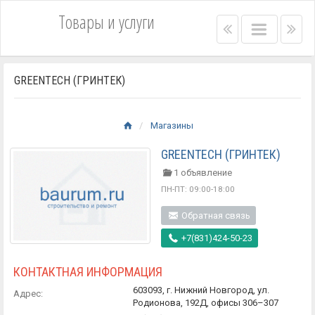
Товары и услуги
Right
Main
Lef
menu
menu
me
bar
bar
GREENTECH (ГРИНТЕК)
Магазины
GREENTECH (ГРИНТЕК)
1 объявление
ПН-ПТ: 09:00-18:00
Обратная связь
+7(831)424-50-23
КОНТАКТНАЯ ИНФОРМАЦИЯ
603093, г. Нижний Новгород, ул.
Адрес:
Родионова, 192Д, офисы 306–307