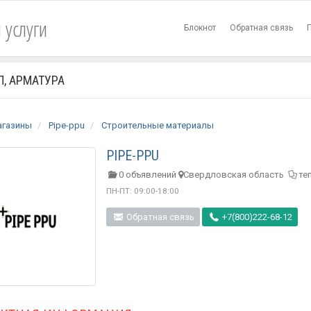
 услуги
Блокнот
Обратная связь
, АРМАТУРА
агазины
Pipe-ppu
Строительные материалы
PIPE-PPU
0 объявлений
Свердловская область
те
ПН-ПТ: 09:00-18:00
Обратная связь
+7(800)222-68-12