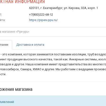
АКТНАЯ ИНФОРМАЦИЯ
620131, г. Екатеринбург, ул. Кирова, 32А, корп. 1
1:
+7(800)222-68-12
йта:
https://pipes-ppu.ru/
пании
Доставка и оплата
u - это компания, которая занимается поставками изоляции, труб возд
мент продукции высокого качества, такой как: Анкерные системы, изол
оводов и другое. Наша компания имеет представительства во многих гор
 Новосибирск, Самара, ХМАО и другие. Мы работаем с ведущими произв
сти.
ожения магазина
бъявлений