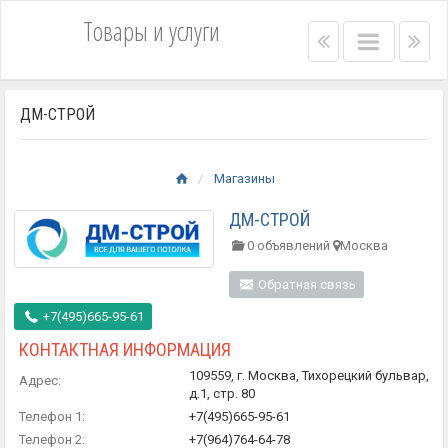
Товары и услуги
Right
Main
Lef
menu
menu
me
bar
bar
ДМ-СТРОЙ
Магазины
ДМ-СТРОЙ
0 объявлений
Москва
Обратная связь
+7(495)665-95-61
КОНТАКТНАЯ ИНФОРМАЦИЯ
109559, г. Москва, Тихорецкий бульвар,
Адрес:
д.1, стр. 80
Телефон 1:
+7(495)665-95-61
Телефон 2:
+7(964)764-64-78