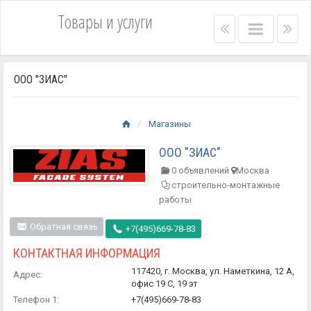
Товары и услуги
Right
Main
Lef
menu
menu
me
bar
bar
ООО "ЗИАС"
Магазины
ООО "ЗИАС"
0 объявлений
Москва
строительно-монтажные
работы
Обратная связь
+7(495)669-78-83
КОНТАКТНАЯ ИНФОРМАЦИЯ
117420, г. Москва, ул. Наметкина, 12 А,
Адрес:
офис 19 С, 19 эт
Телефон 1:
+7(495)669-78-83