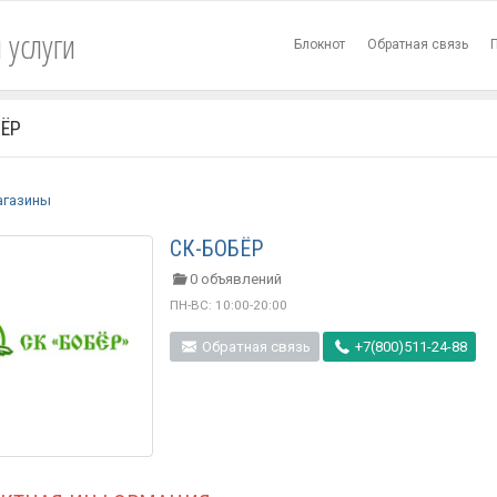
 услуги
Блокнот
Обратная связь
БЁР
агазины
СК-БОБЁР
0 объявлений
ПН-ВС: 10:00-20:00
Обратная связь
+7(800)511-24-88