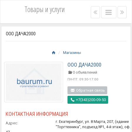
Товары и услуги
Right
Main
Lef
menu
menu
me
bar
bar
ООО ДАЧА2000
Магазины
ООО ДАЧА2000
0 объявлений
ПН-ПТ: 09:30-17:00
Обратная связь
+7(343)200-09-50
КОНТАКТНАЯ ИНФОРМАЦИЯ
г. Екатеринбург, ул. 8 Марта, 207, (здание
Адрес:
"Торгтехника", подъезд №1, 4-й этаж), оф.