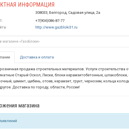
АКТНАЯ ИНФОРМАЦИЯ
308033, Белгород, Садовая улица, 2а
1:
+7(904)086-87-77
йта:
http://www.gazbloki31.ru
пании
Доставка и оплата
розничная продажа строительных материалов. Услуги строительства от
икатные Старый Оскол, Лиски, блоки керамзитобетонные, шлакоблоки, 
очный, цемент, щебень, отсев, керамзит, грунт, чернозем, кольца кол
ругое. Доставка по городу, области, России!
ожения магазина
бъявлений