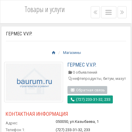
Товары и услуги
Right
Main
Lef
menu
menu
me
bar
bar
ГЕРМЕС V.V.P.
Магазины
ГЕРМЕС V.V.P.
0 объявлений
нефтепродукты, битум, мазут
Обратная связь
(727) 233-31-32, 233
КОНТАКТНАЯ ИНФОРМАЦИЯ
050050, ул.Казыбаева, 1
Адрес:
Телефон 1:
(727) 233-31-32, 233