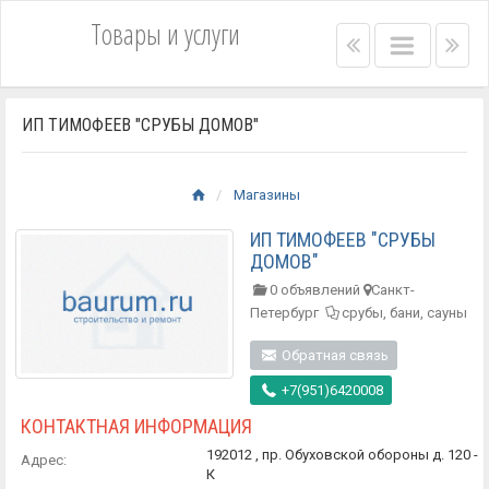
Товары и услуги
Right
Main
Lef
menu
menu
me
bar
bar
ИП ТИМОФЕЕВ "СРУБЫ ДОМОВ"
Магазины
ИП ТИМОФЕЕВ "СРУБЫ
ДОМОВ"
0 объявлений
Санкт-
Петербург
срубы, бани, сауны
Обратная связь
+7(951)6420008
КОНТАКТНАЯ ИНФОРМАЦИЯ
192012 , пр. Обуховской обороны д. 120 -
Адрес:
К