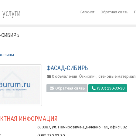
 услуги
Блокнот
Обратная связь
-СИБИРЬ
агазины
ФАСАД-СИБИРЬ
0 объявлений
кирпич, стеновые материа
Обратная связь
(383) 230-33-30
АКТНАЯ ИНФОРМАЦИЯ
630087, ул. Немировича-Данченко 165, офис 302
1:
(383) 230-33-30