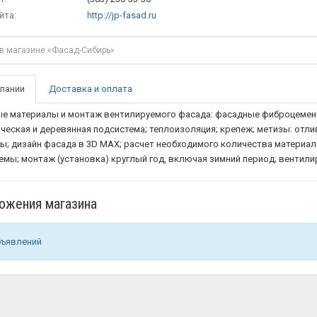
йта:
http://jp-fasad.ru
пании
Доставка и оплата
е материалы и монтаж вентилируемого фасада: фасадные фиброцементны
ческая и деревянная подсистема; теплоизоляция; крепеж; метизы: отли
ы; дизайн фасада в 3D MAX; расчет необходимого количества материал
емы; монтаж (установка) круглый год, включая зимний период; вентил
ожения магазина
бъявлений