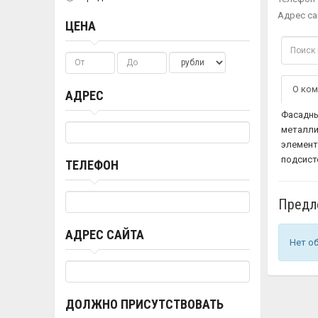
Адрес са
ЦЕНА
О ком
АДРЕС
Фасадны
металли
элемент
подсист
ТЕЛЕФОН
Предл
АДРЕС САЙТА
Нет о
ДОЛЖНО ПРИСУТСТВОВАТЬ