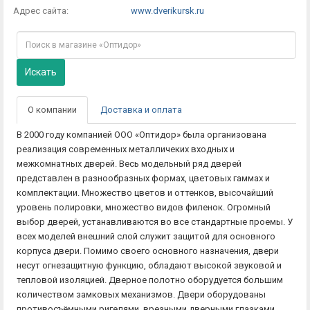
Адрес сайта:
www.dverikursk.ru
Искать
О компании
Доставка и оплата
В 2000 году компанией ООО «Оптидор» была организована
реализация современных металличеких входных и
межкомнатных дверей. Весь модельный ряд дверей
представлен в разнообразных формах, цветовых гаммах и
комплектации. Множество цветов и оттенков, высочайший
уровень полировки, множество видов филенок. Огромный
выбор дверей, устанавливаются во все стандартные проемы. У
всех моделей внешний слой служит защитой для основного
корпуса двери. Помимо своего основного назначения, двери
несут огнезащитную функцию, обладают высокой звуковой и
тепловой изоляцией. Дверное полотно оборудуется большим
количеством замковых механизмов. Двери оборудованы
противосъёмными ригелями, врезными дверными глазками,