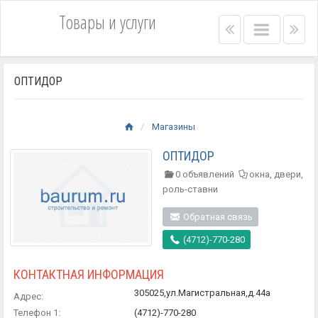
Товары и услуги
Right
Main
Lef
menu
menu
me
bar
bar
ОПТИДОР
Магазины
ОПТИДОР
0 объявлений
окна, двери,
роль-ставни
Обратная связь
(4712)-770-280
КОНТАКТНАЯ ИНФОРМАЦИЯ
305025,ул.Магистральная,д.44а
Адрес:
Телефон 1:
(4712)-770-280