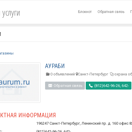
 услуги
Блокнот
Обратная связь
И
агазины
АУРАБИ
0 объявлений
Санкт-Петербург
охрана о
Обратная связь
(812)642-96-26, 642-
АКТНАЯ ИНФОРМАЦИЯ
196247 Санкт-Петербург, Ленинский пр. д. 160 офис 
1:
(812)642-96-26, 642-