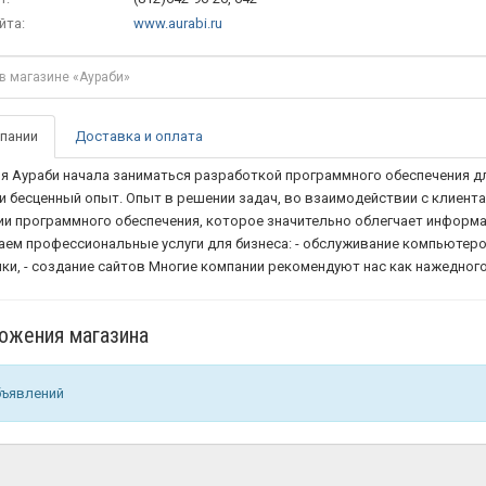
йта:
www.aurabi.ru
пании
Доставка и оплата
я Аураби начала заниматься разработкой программного обеспечения для
и бесценный опыт. Опыт в решении задач, во взаимодействии с клиента
ии программного обеспечения, которое значительно облегчает информ
аем профессиональные услуги для бизнеса: - обслуживание компьютеров
ики, - создание сайтов Многие компании рекомендуют нас как нажедног
ожения магазина
бъявлений