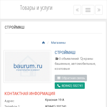
Товары и услуги
Right
Main
Lef
menu
menu
me
bar
bar
СТРОЙМАШ
Магазины
СТРОЙМАШ
0 объявлений
краны
башенные, автомобильные,
козловые
Обратная связь
8(3842) 532741
КОНТАКТНАЯ ИНФОРМАЦИЯ
Красная 19 А
Адрес:
Телефон 1:
8(3842) 532741