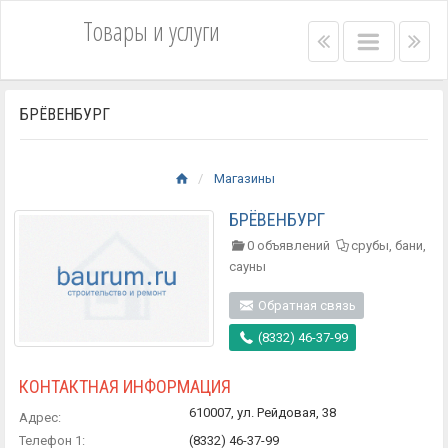
Товары и услуги
Right
Main
Lef
menu
menu
me
bar
bar
БРЁВЕНБУРГ
Магазины
БРЁВЕНБУРГ
0 объявлений
срубы, бани,
сауны
Обратная связь
(8332) 46-37-99
КОНТАКТНАЯ ИНФОРМАЦИЯ
610007, ул. Рейдовая, 38
Адрес:
Телефон 1:
(8332) 46-37-99