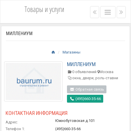
Товары и услуги
Right
Main
Lef
menu
menu
me
bar
bar
МИЛЛЕНИУМ
Магазины
МИЛЛЕНИУМ
0 объявлений
Москва
окна, двери, роль-ставни
Обратная связь
(495)660-35-66
КОНТАКТНАЯ ИНФОРМАЦИЯ
Южнобутовская д.101
Адрес:
Телефон 1:
(495)660-35-66