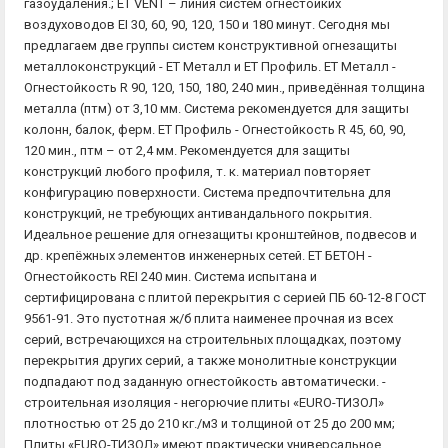
газоудаления.; ЕТ VENT – линия систем огнестойких
воздуховодов EI 30, 60, 90, 120, 150 и 180 минут. Сегодня мы
предлагаем две группы систем конструктивной огнезащиты
металлоконструкций - ЕТ Металл и ЕТ Профиль. ЕТ Металл -
Огнестойкость R 90, 120, 150, 180, 240 мин., приведённая толщина
металла (птм) от 3,10 мм. Система рекомендуется для защиты
колонн, балок, ферм. ЕТ Профиль - Огнестойкость R 45, 60, 90,
120 мин., птм – от 2,4 мм. Рекомендуется для защиты
конструкций любого профиля, т. к. материал повторяет
конфигурацию поверхности. Система предпочтительна для
конструкций, не требующих антивандального покрытия.
Идеальное решение для огнезащиты кронштейнов, подвесов и
др. крепёжных элементов инженерных сетей. ЕТ БЕТОН -
Огнестойкость REI 240 мин. Система испытана и
сертифицирована с плитой перекрытия с серией ПБ 60-12-8 ГОСТ
9561-91. Это пустотная ж/б плита наименее прочная из всех
серий, встречающихся на строительных площадках, поэтому
перекрытия других серий, а также монолитные конструкции
подпадают под заданную огнестойкость автоматически. -
строительная изоляция - негорючие плиты «EURO-ТИЗОЛ»
плотностью от 25 до 210 кг./м3 и толщиной от 25 до 200 мм;
Плиты «EURO-ТИЗОЛ» имеют практически универсальное