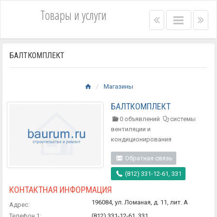
Товары и услуги
Right
Main
Lef
menu
menu
me
bar
bar
БАЛТКОМПЛЕКТ
Магазины
БАЛТКОМПЛЕКТ
0 объявлений
системы
вентиляции и
кондиционирования
Обратная связь
(812) 331-12-61, 331
КОНТАКТНАЯ ИНФОРМАЦИЯ
196084, ул. Ломаная, д. 11, лит. А
Адрес:
Телефон 1:
(812) 331-12-61, 331