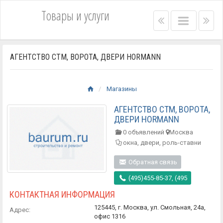
Товары и услуги
Right
Main
Lef
menu
menu
me
bar
bar
АГЕНТСТВО СТМ, ВОРОТА, ДВЕРИ HORMANN
Магазины
АГЕНТСТВО СТМ, ВОРОТА,
ДВЕРИ HORMANN
0 объявлений
Москва
окна, двери, роль-ставни
Обратная связь
(495)455-85-37, (495
КОНТАКТНАЯ ИНФОРМАЦИЯ
125445, г. Москва, ул. Смольная, 24а,
Адрес:
офис 1316