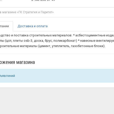
пании
Доставка и оплата
дство и поставка строительных материалов: * асбестоцементные издел
лы (цсп, плиты osb-3, доска, брус, поликарбонат) * навесные вентили
роительные материалы (цемент, утеплитель, газобетонные блоки).
ожения магазина
бъявлений