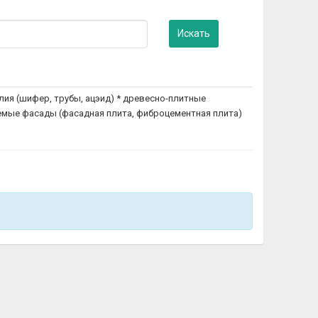
Искать
ия (шифер, трубы, ацэид) * древесно-плитные
руемые фасады (фасадная плита, фиброцементная плита)