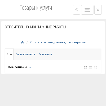
Товары и услуги
Right
Main
Lef
menu
menu
me
bar
bar
СТРОИТЕЛЬНО-МОНТАЖНЫЕ РАБОТЫ
Строительство, ремонт, реставрация
Все
От магазинов
Частные
Все регионы