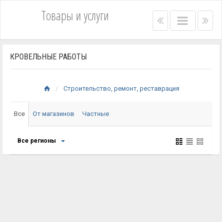
Товары и услуги
Right
Main
Lef
menu
menu
me
bar
bar
КРОВЕЛЬНЫЕ РАБОТЫ
Строительство, ремонт, реставрация
Все
От магазинов
Частные
Все регионы