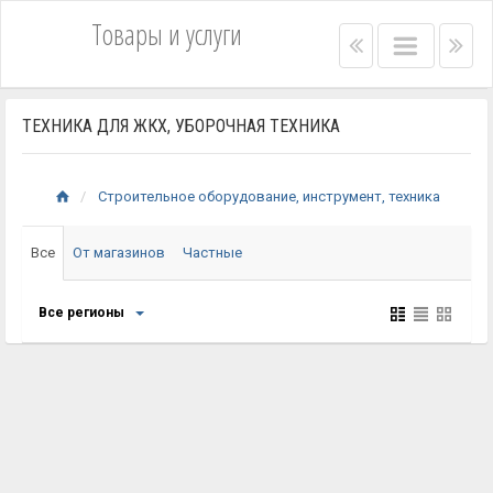
Товары и услуги
Right
Main
Lef
menu
menu
me
bar
bar
ТЕХНИКА ДЛЯ ЖКХ, УБОРОЧНАЯ ТЕХНИКА
Строительное оборудование, инструмент, техника
Все
От магазинов
Частные
Все регионы