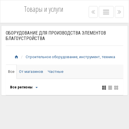
Товары и услуги
Right
Main
Lef
menu
menu
me
bar
bar
ОБОРУДОВАНИЕ ДЛЯ ПРОИЗВОДСТВА ЭЛЕМЕНТОВ
БЛАГОУСТРОЙСТВА
Строительное оборудование, инструмент, техника
Все
От магазинов
Частные
Все регионы