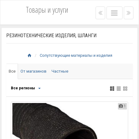
Товары и услуги
Right
Main
Lef
menu
menu
me
bar
bar
РЕЗИНОТЕХНИЧЕСКИЕ ИЗДЕЛИЯ, ШЛАНГИ
Сопутствующие материалы и изделия
Все
От магазинов
Частные
Все регионы
1