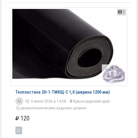
1
Техпластина 2Н-1-ТМКЩ-С 1,0 (ширина 1200 мм)
M
9 июля 2026 в 14:08 -
Краснодарский край
-
резинотехнические изделия, шланги
120