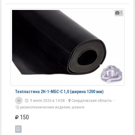
1
Техпластина 2Н-1-МБС-С 1,0 (ширина 1200 мм)
M
9 июля 2026 в 14:08 -
Свердловская область
-
резинотехнические изделия, шланги
150